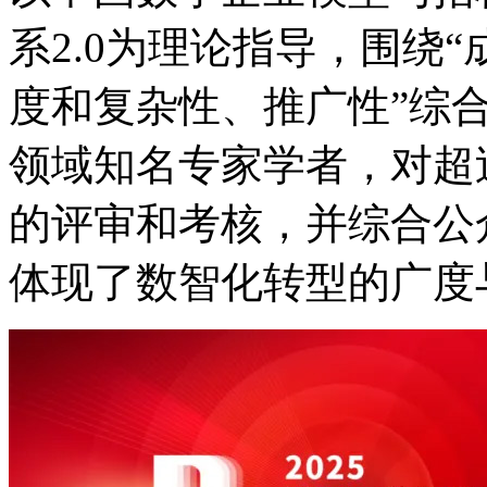
系2.0为理论指导，围绕“成
度和复杂性、推广性”综
领域知名专家学者，对
的评审和考核，并综合公
体现了数智化转型的广度