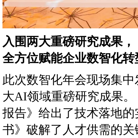
入围两大重磅研究成果，
全方位赋能企业数智化转
此次数智化年会现场集中发
大AI领域重磅研究成果。
报告》给出了技术落地的实操
书》破解了人才供需的关键难