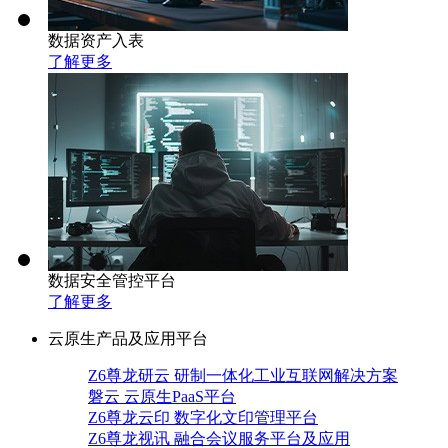
数据资产入表
了解更多
数据安全管控平台
了解更多
云原生产品及应用平台
Z6尊龙研云 研制一体化工业互联网解决方案
磐云 云原生PaaS平台
Z6尊龙云印 数字化文印管理平台
Z6尊龙视讯 融合会议服务平台及应用