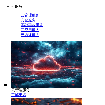
云服务
云管理服务
安全服务
基础架构服务
云应用服务
云培训服务
云管理服务
了解更多