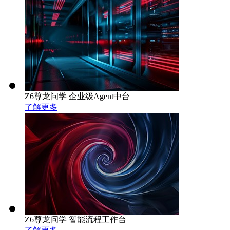
Z6尊龙问学 企业级Agent中台
了解更多
Z6尊龙问学 智能流程工作台