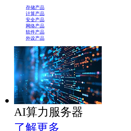
存储产品
计算产品
安全产品
网络产品
软件产品
外设产品
AI算力服务器
了解更多