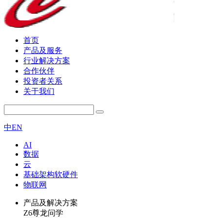
首页
产品及服务
行业解决方案
合作伙伴
投资者关系
关于我们
中
EN
AI
数据
云
基础架构软硬件
物联网
产品及解决方案
Z6尊龙问学