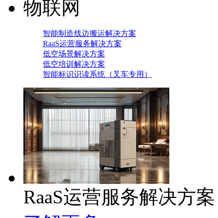
物联网
智能制造线边搬运解决方案
RaaS运营服务解决方案
低空场景解决方案
低空培训解决方案
智能标识识读系统（叉车专用）
RaaS运营服务解决方案