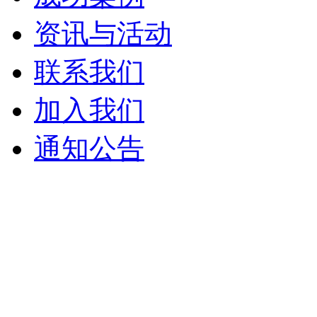
资讯与活动
联系我们
加入我们
通知公告