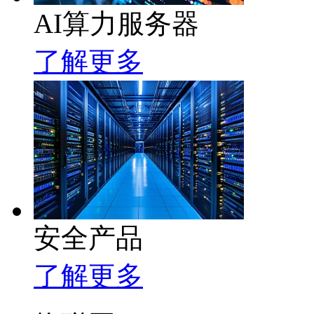
AI算力服务器
了解更多
安全产品
了解更多