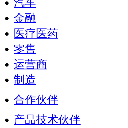
汽车
金融
医疗医药
零售
运营商
制造
合作伙伴
产品技术伙伴