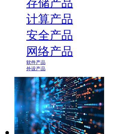
存储产品
计算产品
安全产品
网络产品
软件产品
外设产品