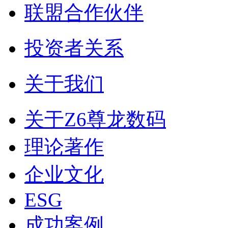
联盟合作伙伴
投资者关系
关于我们
关于Z6尊龙数码
理论著作
企业文化
ESG
成功案例